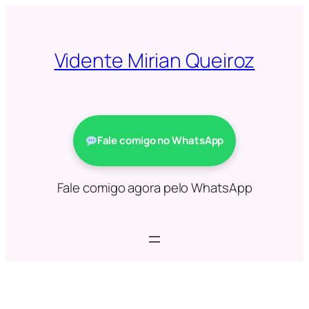
Saltar
para
o
Vidente Mirian Queiroz
conteúdo
Fale comigo no WhatsApp
Fale comigo agora pelo WhatsApp