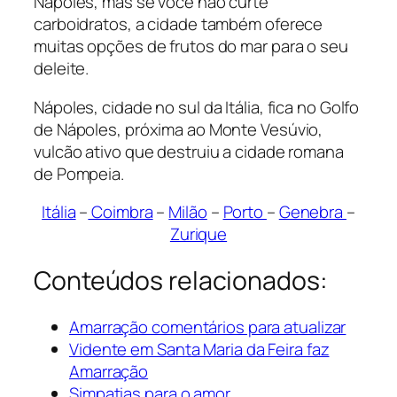
Nápoles, mas se você não curte
carboidratos, a cidade também oferece
muitas opções de frutos do mar para o seu
deleite.
Nápoles, cidade no sul da Itália, fica no Golfo
de Nápoles, próxima ao Monte Vesúvio,
vulcão ativo que destruiu a cidade romana
de Pompeia.
Itália
–
Coimbra
–
Milão
–
Porto
–
Genebra
–
Zurique
Conteúdos relacionados:
Amarração comentários para atualizar
Vidente em Santa Maria da Feira faz
Amarração
Simpatias para o amor