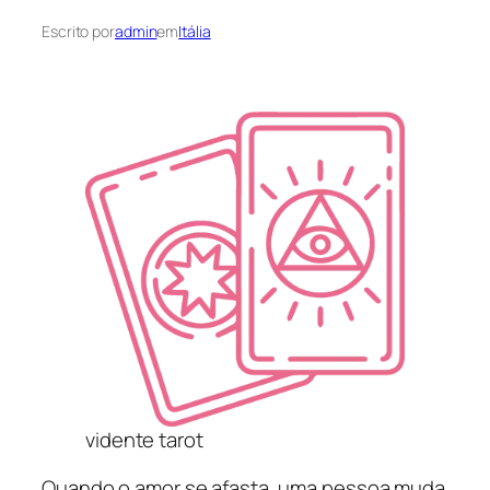
Escrito por
admin
em
Itália
vidente tarot
Quando o amor se afasta, uma pessoa muda