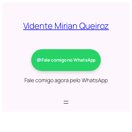
Saltar
para
o
Vidente Mirian Queiroz
conteúdo
Fale comigo no WhatsApp
Fale comigo agora pelo WhatsApp