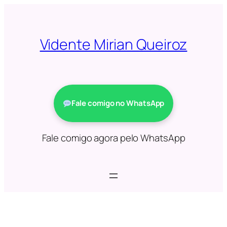
Saltar
para
o
Vidente Mirian Queiroz
conteúdo
Fale comigo no WhatsApp
Fale comigo agora pelo WhatsApp