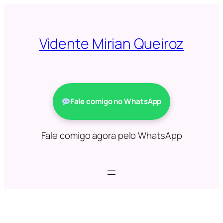
Saltar
para
o
Vidente Mirian Queiroz
conteúdo
Fale comigo no WhatsApp
Fale comigo agora pelo WhatsApp