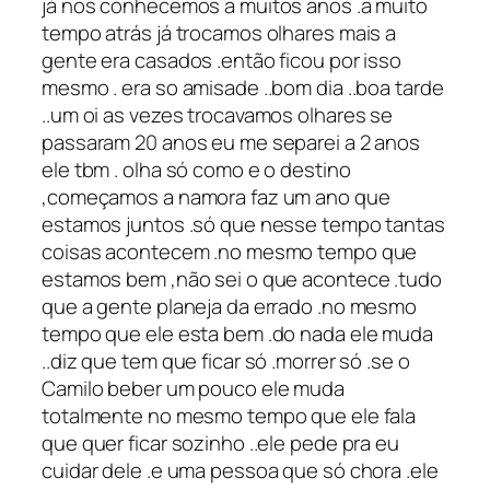
já nos conhecemos a muitos anos .a muito
tempo atrás já trocamos olhares mais a
gente era casados .então ficou por isso
mesmo . era so amisade ..bom dia ..boa tarde
..um oi as vezes trocavamos olhares se
passaram 20 anos eu me separei a 2 anos
ele tbm . olha só como e o destino
,começamos a namora faz um ano que
estamos juntos .só que nesse tempo tantas
coisas acontecem .no mesmo tempo que
estamos bem ,não sei o que acontece .tudo
que a gente planeja da errado .no mesmo
tempo que ele esta bem .do nada ele muda
..diz que tem que ficar só .morrer só .se o
Camilo beber um pouco ele muda
totalmente no mesmo tempo que ele fala
que quer ficar sozinho ..ele pede pra eu
cuidar dele .e uma pessoa que só chora .ele