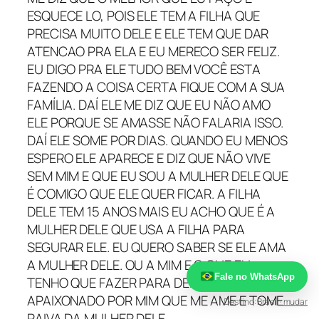
ESQUECE LO, POIS ELE TEM A FILHA QUE
PRECISA MUITO DELE E ELE TEM QUE DAR
ATENCAO PRA ELA E EU MERECO SER FELIZ.
EU DIGO PRA ELE TUDO BEM VOCÊ ESTA
FAZENDO A COISA CERTA FIQUE COM A SUA
FAMÍLIA. DAÍ ELE ME DIZ QUE EU NÃO AMO
ELE PORQUE SE AMASSE NÃO FALARIA ISSO.
DAÍ ELE SOME POR DIAS. QUANDO EU MENOS
ESPERO ELE APARECE E DIZ QUE NÃO VIVE
SEM MIM E QUE EU SOU A MULHER DELE QUE
É COMIGO QUE ELE QUER FICAR. A FILHA
DELE TEM 15 ANOS MAIS EU ACHO QUE É A
MULHER DELE QUE USA A FILHA PARA
SEGURAR ELE. EU QUERO SABER SE ELE AMA
A MULHER DELE. OU A MIM E O QUE EU
Fale no WhatsApp
TENHO QUE FAZER PARA DEIXA LO LOUCO
APAIXONADO POR MIM QUE ME AME E TOME
Destino:
Brasil
·
mudar
RAIVA DA MULHER DELE .