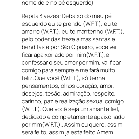
nome dele no pé esquerdo).
Repita 3 vezes: Debaixo do meu pé
esquerdo eu te prendo (W.F.T.), eu te
amarro (W.F.T.), eu te mantenho (W.F.T.),
pelo poder das treze almas santas e
benditas e por São Cipriano, você vai
ficar apaixonado por mim(W.F.T.),e
confessar o seu amor por mim, vai ficar
comigo para sempre e me fará muito
feliz. Que você (W.F.T.), só tenha
pensamentos, olhos coração, amor,
desejos, tesão, admiração, respeito,
carinho, paz e realização sexual comigo
(W.F.T.). Que você seja um amante fiel,
dedicado e completamente apaixonado
por mim(W.F.T.),. Assim eu quero, assim
será feito, assim já está feito.Amém.