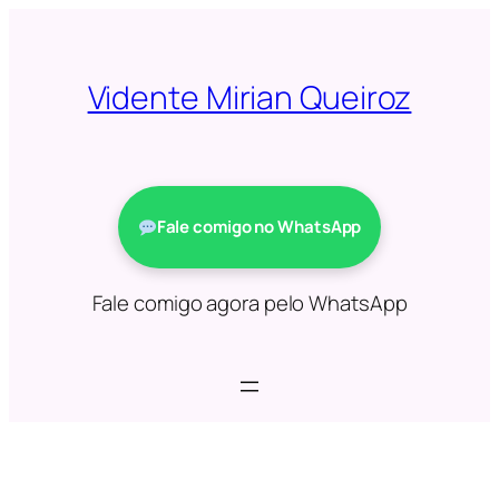
Saltar
para
o
Vidente Mirian Queiroz
conteúdo
Fale comigo no WhatsApp
Fale comigo agora pelo WhatsApp