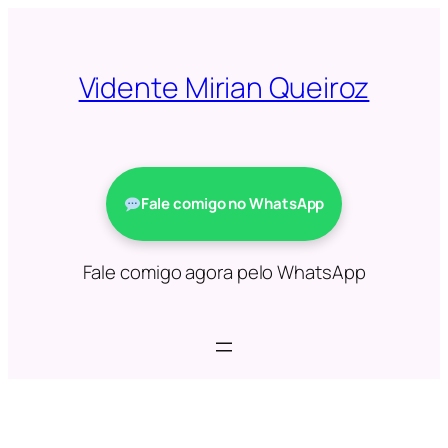
Saltar
para
o
Vidente Mirian Queiroz
conteúdo
Fale comigo no WhatsApp
Fale comigo agora pelo WhatsApp