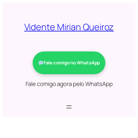
Saltar
para
o
Vidente Mirian Queiroz
conteúdo
Fale comigo no WhatsApp
Fale comigo agora pelo WhatsApp